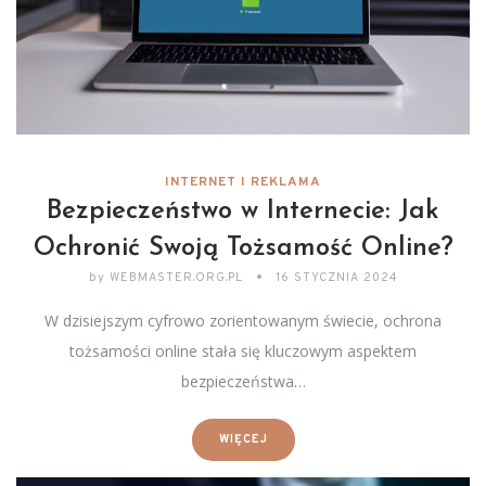
INTERNET I REKLAMA
Bezpieczeństwo w Internecie: Jak
Ochronić Swoją Tożsamość Online?
by
WEBMASTER.ORG.PL
16 STYCZNIA 2024
W dzisiejszym cyfrowo zorientowanym świecie, ochrona
tożsamości online stała się kluczowym aspektem
bezpieczeństwa…
WIĘCEJ