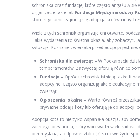
schroniska oraz fundacje, które często angażują si
organizacje takie jak
Fundacja Międzynarodowy Ru
które regularnie zajmują się adopcją kotów i innych z
Wiele z tych schronisk organizuje dni otwarte, pod
Takie wydarzenia to świetna okazja, aby zobaczyć, ja
sytuacje. Poznanie zwierzaka przed adopcją jest nie
Schroniska dla zwierząt
– W Podkarpaciu działa
temperamentów. Zazwyczaj oferują również pomo
Fundacje
– Oprócz schronisk istnieją także fund
adopcyjne. Często organizują akcje edukacyjne 
zwierząt.
Ogłoszenia lokalne
– Warto również przeszukać
prywatne oddają koty lub oferują je do adopcji,
Adopcja kota to nie tylko wspaniała okazja, aby pom
wiernego przyjaciela, który wprowadzi wiele radości
przemyślana, a odpowiedzialność za nowe życie spoczy