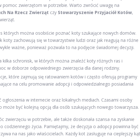
ę w pomoc zwierzętom w potrzebie. Warto zwrócić uwagę na
ch Na Rzecz Zwierząt
czy
Stowarzyszenie Przyjaciół Kotów
,
wierząt.
czas których można osobiście poznać koty szukające nowych domów.
k koty zachowują się w towarzystwie ludzi oraz jak reagują na różne
zwykle ważne, ponieważ pozwala to na podjęcie świadomej decyzji.
 kilka schronisk, w których można znaleźć koty różnych ras i
c w doborze odpowiedniego zwierzęcia dla danej rodziny.
acje, które zajmują się ratowaniem kotów i często oferują programy
mające na celu promowanie adopcji i odpowiedzialnego posiadania
 ogłoszenia w internecie oraz lokalnych mediach. Czasami osoby
 co może być kolejną opcją dla osób szukających nowego towarzysza.
óc zwierzęciu w potrzebie, ale także doskonała szansa na zyskanie
 do codziennego życia. Pamiętajmy, że decyzja o adopcji powinna być
wa na nas jako właścicielach. Każdy kot zasługuje na cieplejszy kąt