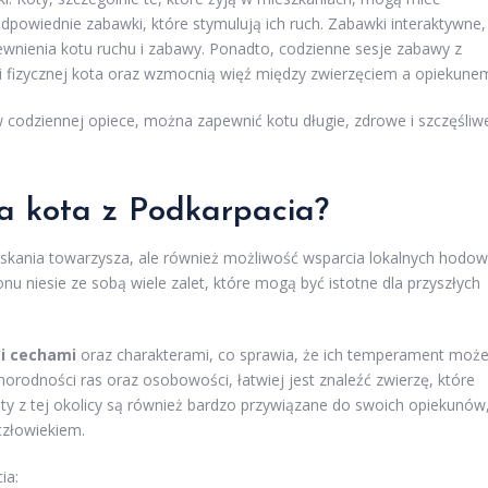
dpowiednie zabawki, które stymulują ich ruch. Zabawki interaktywne,
ewnienia kotu ruchu i zabawy. Ponadto, codzienne sesje zabawy z
ci fizycznej kota oraz wzmocnią więź między zwierzęciem a opiekune
codziennej opiece, można zapewnić kotu długie, zdrowe i szczęśliw
ia kota z Podkarpacia?
zyskania towarzysza, ale również możliwość wsparcia lokalnych hodowl
onu niesie ze sobą wiele zalet, które mogą być istotne dla przyszłych
i cechami
oraz charakterami, co sprawia, że ich temperament moż
orodności ras oraz osobowości, łatwiej jest znaleźć zwierzę, które
oty z tej okolicy są również bardzo przywiązane do swoich opiekunów
człowiekiem.
ia: