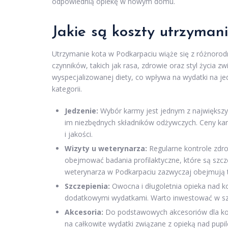
odpowiednią opiekę w nowym domu.
Jakie są koszty utrzyman
Utrzymanie kota w Podkarpaciu wiąże się z różnorodn
czynników, takich jak rasa, zdrowie oraz styl życia 
wyspecjalizowanej diety, co wpływa na wydatki na jed
kategorii.
Jedzenie:
Wybór karmy jest jednym z największy
im niezbędnych składników odżywczych. Ceny kar
i jakości.
Wizyty u weterynarza:
Regularne kontrole zdr
obejmować badania profilaktyczne, które są szcz
weterynarza w Podkarpaciu zazwyczaj obejmują ta
Szczepienia:
Owocna i długoletnia opieka nad k
dodatkowymi wydatkami. Warto inwestować w szc
Akcesoria:
Do podstawowych akcesoriów dla kota
na całkowite wydatki związane z opieką nad pupi