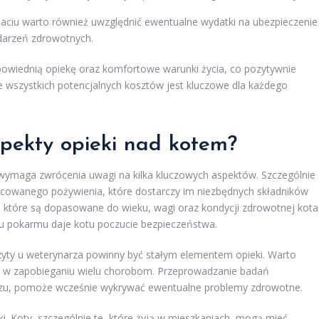
aciu warto również uwzględnić ewentualne wydatki na ubezpieczenie
darzeń zdrowotnych.
owiednią opiekę oraz komfortowe warunki życia, co pozytywnie
e wszystkich potencjalnych kosztów jest kluczowe dla każdego
spekty opieki nad kotem?
 wymaga zwrócenia uwagi na kilka kluczowych aspektów. Szczególnie
nicowanego pożywienia, które dostarczy im niezbędnych składników
, które są dopasowane do wieku, wagi oraz kondycji zdrowotnej kota
u pokarmu daje kotu poczucie bezpieczeństwa.
zyty u weterynarza powinny być stałym elementem opieki. Warto
 w zapobieganiu wielu chorobom. Przeprowadzanie badań
moczu, pomoże wcześnie wykrywać ewentualne problemy zdrowotne.
i. Koty, szczególnie te, które żyją w mieszkaniach, mogą mieć