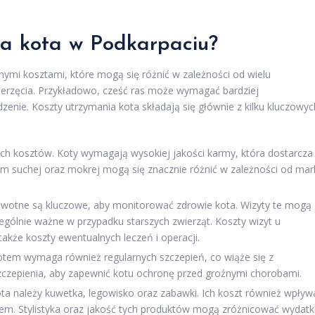
ia kota w Podkarpaciu?
ymi kosztami, które mogą się różnić w zależności od wielu
zwierzęcia. Przykładowo, cześć ras może wymagać bardziej
zenie. Koszty utrzymania kota składają się głównie z kilku kluczowyc
ch kosztów. Koty wymagają wysokiej jakości karmy, która dostarcza
m suchej oraz mokrej mogą się znacznie różnić w zależności od mar
owotne są kluczowe, aby monitorować zdrowie kota. Wizyty te mogą
ególnie ważne w przypadku starszych zwierząt. Koszty wizyt u
kże koszty ewentualnych leczeń i operacji.
otem wymaga również regularnych szczepień, co wiąże się z
zepienia, aby zapewnić kotu ochronę przed groźnymi chorobami.
 należy kuwetka, legowisko oraz zabawki. Ich koszt również wpływ
lem. Stylistyka oraz jakość tych produktów mogą zróżnicować wydatki