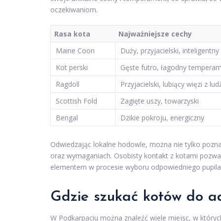
oczekiwaniom.
Rasa kota
Najważniejsze cechy
Maine Coon
Duży, przyjacielski, inteligentny
Kot perski
Gęste futro, łagodny tempera
Ragdoll
Przyjacielski, lubiący więzi z lu
Scottish Fold
Zagięte uszy, towarzyski
Bengal
Dzikie pokroju, energiczny
Odwiedzając lokalne hodowle, można nie tylko poznać
oraz wymaganiach. Osobisty kontakt z kotami pozwal
elementem w procesie wyboru odpowiedniego pupila
Gdzie szukać kotów do a
W Podkarpaciu można znaleźć wiele miejsc, w który