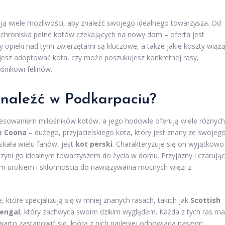
ją wiele możliwości, aby znaleźć swojego idealnego towarzysza. Od
o schroniska pełne kotów czekających na nowy dom – oferta jest
 opieki nad tymi zwierzętami są kluczowe, a także jakie koszty wiąż
nujesz adoptować kota, czy może poszukujesz konkretnej rasy,
śnikowi felinów.
znaleźć w Podkarpaciu?
teresowaniem miłośników kotów, a jego hodowle oferują wiele różnych
e Coona
– dużego, przyjacielskiego kota, który jest znany ze swojeg
yskała wielu fanów, jest
kot perski
. Charakteryzuje się on wyjątkowo
ni go idealnym towarzyszem do życia w domu. Przyjazny i czarując
im urokiem i skłonnością do nawiązywania mocnych więzi z
które specjalizują się w mniej znanych rasach, takich jak
Scottish
engal
, który zachwyca swoim dzikim wyglądem. Każda z tych ras ma
warto zastanowić się, która z nich najlepiej odpowiada naszym