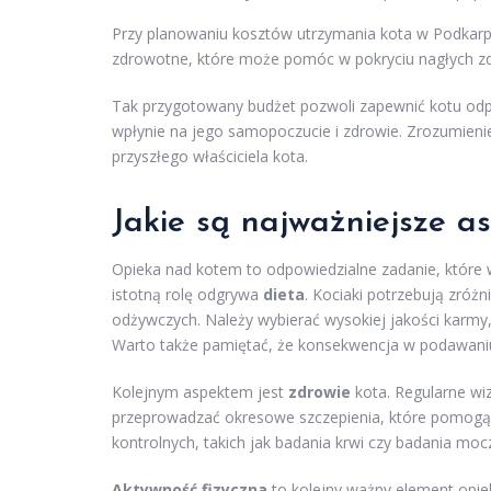
Przy planowaniu kosztów utrzymania kota w Podkarp
zdrowotne, które może pomóc w pokryciu nagłych z
Tak przygotowany budżet pozwoli zapewnić kotu odp
wpłynie na jego samopoczucie i zdrowie. Zrozumieni
przyszłego właściciela kota.
Jakie są najważniejsze a
Opieka nad kotem to odpowiedzialne zadanie, które
istotną rolę odgrywa
dieta
. Kociaki potrzebują zróż
odżywczych. Należy wybierać wysokiej jakości karmy
Warto także pamiętać, że konsekwencja w podawani
Kolejnym aspektem jest
zdrowie
kota. Regularne wi
przeprowadzać okresowe szczepienia, które pomogą
kontrolnych, takich jak badania krwi czy badania 
Aktywność fizyczna
to kolejny ważny element opiek