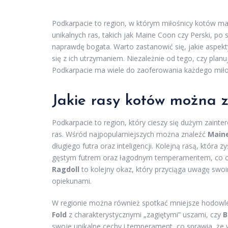
Podkarpacie to region, w którym miłośnicy kotów ma
unikalnych ras, takich jak Maine Coon czy Perski, p
naprawdę bogata. Warto zastanowić się, jakie aspekty
się z ich utrzymaniem. Niezależnie od tego, czy pla
Podkarpacie ma wiele do zaoferowania każdego miło
Jakie rasy kotów można 
Podkarpacie to region, który cieszy się dużym zain
ras. Wśród najpopularniejszych można znaleźć
Main
długiego futra oraz inteligencji. Kolejną rasą, która z
gęstym futrem oraz łagodnym temperamentem, co czy
Ragdoll
to kolejny okaz, który przyciąga uwagę swo
opiekunami.
W regionie można również spotkać mniejsze hodowle, 
Fold
z charakterystycznymi „zagiętymi” uszami, czy
B
swoje unikalne cechy i temperament, co sprawia, że 