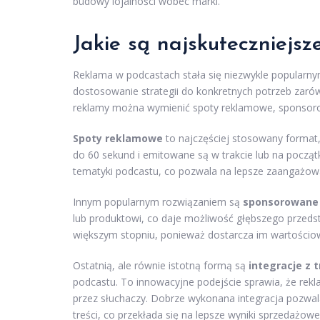
budowy lojalności wobec marki.
Jakie są najskuteczniejs
Reklama w podcastach stała się niezwykle popularn
dostosowanie strategii do konkretnych potrzeb zar
reklamy można wymienić spoty reklamowe, sponsorowa
Spoty reklamowe
to najczęściej stosowany format
do 60 sekund i emitowane są w trakcie lub na począ
tematyki podcastu, co pozwala na lepsze zaangażowa
Innym popularnym rozwiązaniem są
sponsorowane 
lub produktowi, co daje możliwość głębszego przeds
większym stopniu, ponieważ dostarcza im wartościow
Ostatnią, ale równie istotną formą są
integracje z t
podcastu. To innowacyjne podejście sprawia, że rekla
przez słuchaczy. Dobrze wykonana integracja pozwala
treści, co przekłada się na lepsze wyniki sprzedażowe