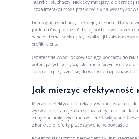
interakcji słuchaczy. Niekiedy mniejszy, ale bardz
liczba interakcji może przełożyć się na wyższą konwer
Demografia słuchaczy to kolejny element, który pow
podcastów
, pomoże Ci lepiej dostosować przekaz 
dane na temat wieku, płci, lokalizacji i zaintereso
profilu klienta.
Ostatecznie wybór odpowiedniego podcastu do reklam
potencjalnych korzyści, jakie może przynieść Twoje
kampanii i przyczynić się do wzrostu rozpoznawalnoś
Jak mierzyć efektywność
Mierzenie efektywności reklamy w podcastach to kl
wyzwaniem, istnieje kilka sprawdzonych metod, któr
z najpopularniejszych metod. Umożliwiają one śledzen
z konkretnej oferty przedstawionej w podcaście.
Kolejnym skutecznym narzędziem są
linki śledzące