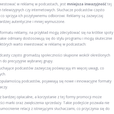
nwestować w reklamę w podcastach, jest
mniejsza inwazyjność
tej
 telewizyjnych czy internetowych. Słuchacze podcastów często
, co sprzyja ich pozytywnemu odbiorowi. Reklamy są zazwyczaj
bardziej autentyczne i mniej wymuszone.
rmatu reklamy, na przykład mogą zdecydować się na krótkie spoty
akie odmiany dostosowują się do stylu programu i mogą skutecznie
 których warto inwestować w reklamę w podcastach:
casty często gromadzą społeczności skupione wokół określonych
 do precyzyjnie wybranej grupy.
chające podcastów zazwyczaj poświęcają im więcej uwagi, co
ych.
opularnością podcastów, pojawiają się nowe i innowacyjne formaty
aczy.
 bardziej opłacalne, a korzystanie z tej formy promocji może
ci marki oraz zwiększenia sprzedaży. Takie podejście pozwala nie
umocnienie relacji z istniejącymi słuchaczami, co przyczynia się do