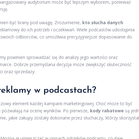
iej zaangażowany audytorium może być lepszym wyborem, ponieważ
sję.
inien być brany pod uwagę. Zrozumienie,
kto słucha danych
reklamowy do ich potrzeb i oczekiwań. Wiele podcastów udostępnia
wań swoich odbiorców, co umożliwia precyzyjniejsze dopasowanie do
y powinien sprowadzać się do analizy jego wartości oraz
j marce. Dobrze przemyślana decyzja może zwiększyć skuteczność
ci oraz sprzedaży.
 reklamy w podcastach?
uczowy element każdej kampanii marketingowej. Choć może to być
e pozwalają na ocenę wyników. Po pierwsze,
kody rabatowe
są jed
ie, jakie zakupy zostały dokonane przez słuchaczy, którzy skorzystal
. Można je umieszczać w opisach odcinków podcastu, co daje