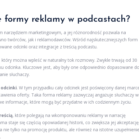
ze formy reklamy w podcastach?
ym narzędziem marketingowym, a jej różnorodność pozwala na
ówno twórców, jak i reklamodawców. Wśród najskuteczniejszych form
ne odcinki oraz integracje z treścią podcastu.
, który można wpleść w naturalny tok rozmowy. Zwykle trwają od 30
tku odcinka. Kluczowe jest, aby były one odpowiednio dopasowane d
nie słuchaczy.
odcinki
. W tym przypadku cały odcinek jest poświęcony danej marc
tawienia oferty. Taka forma reklamy zazwyczaj angażuje słuchaczy w
e informacje, które mogą być przydatne w ich codziennym życiu.
reścią
, które polegają na wkomponowaniu reklamy w narrację
ma staje się częścią opowiadanej historii, co zwiększa jej akceptację
 nie tylko na promocję produktu, ale również na istotne uzupełnieni
.