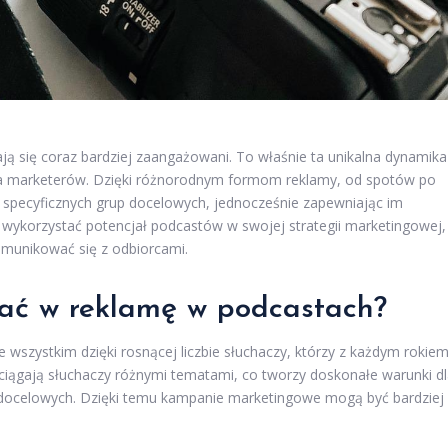
ają się coraz bardziej zaangażowani. To właśnie ta unikalna dynamika
la marketerów. Dzięki różnorodnym formom reklamy, od spotów po
 specyficznych grup docelowych, jednocześnie zapewniając im
e wykorzystać potencjał podcastów w swojej strategii marketingowej,
omunikować się z odbiorcami.
ać w reklamę w podcastach?
wszystkim dzięki rosnącej liczbie słuchaczy, którzy z każdym rokie
yciągają słuchaczy różnymi tematami, co tworzy doskonałe warunki d
docelowych. Dzięki temu kampanie marketingowe mogą być bardziej