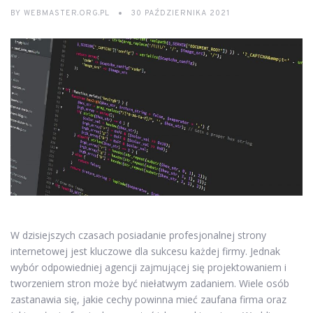
BY
WEBMASTER.ORG.PL
30 PAŹDZIERNIKA 2021
W dzisiejszych czasach posiadanie profesjonalnej strony
internetowej jest kluczowe dla sukcesu każdej firmy. Jednak
wybór odpowiedniej agencji zajmującej się projektowaniem i
tworzeniem stron może być niełatwym zadaniem. Wiele osób
zastanawia się, jakie cechy powinna mieć zaufana firma oraz