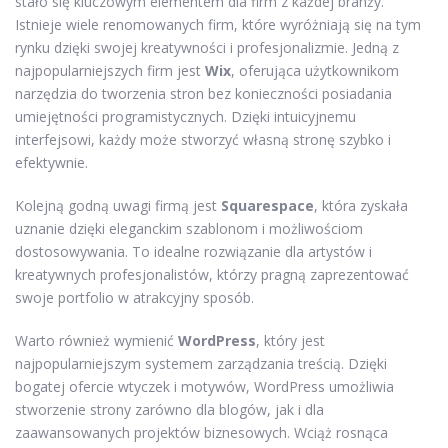
stało się kluczowym elementem dla firm z każdej branży.
Istnieje wiele renomowanych firm, które wyróżniają się na tym
rynku dzięki swojej kreatywności i profesjonalizmie. Jedną z
najpopularniejszych firm jest
Wix
, oferująca użytkownikom
narzędzia do tworzenia stron bez konieczności posiadania
umiejętności programistycznych. Dzięki intuicyjnemu
interfejsowi, każdy może stworzyć własną stronę szybko i
efektywnie.
Kolejną godną uwagi firmą jest
Squarespace
, która zyskała
uznanie dzięki eleganckim szablonom i możliwościom
dostosowywania. To idealne rozwiązanie dla artystów i
kreatywnych profesjonalistów, którzy pragną zaprezentować
swoje portfolio w atrakcyjny sposób.
Warto również wymienić
WordPress
, który jest
najpopularniejszym systemem zarządzania treścią. Dzięki
bogatej ofercie wtyczek i motywów, WordPress umożliwia
stworzenie strony zarówno dla blogów, jak i dla
zaawansowanych projektów biznesowych. Wciąż rosnąca