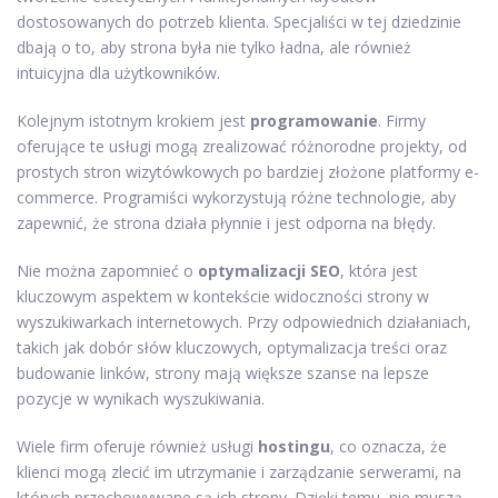
dostosowanych do potrzeb klienta. Specjaliści w tej dziedzinie
dbają o to, aby strona była nie tylko ładna, ale również
intuicyjna dla użytkowników.
Kolejnym istotnym krokiem jest
programowanie
. Firmy
oferujące te usługi mogą zrealizować różnorodne projekty, od
prostych stron wizytówkowych po bardziej złożone platformy e-
commerce. Programiści wykorzystują różne technologie, aby
zapewnić, że strona działa płynnie i jest odporna na błędy.
Nie można zapomnieć o
optymalizacji SEO
, która jest
kluczowym aspektem w kontekście widoczności strony w
wyszukiwarkach internetowych. Przy odpowiednich działaniach,
takich jak dobór słów kluczowych, optymalizacja treści oraz
budowanie linków, strony mają większe szanse na lepsze
pozycje w wynikach wyszukiwania.
Wiele firm oferuje również usługi
hostingu
, co oznacza, że
klienci mogą zlecić im utrzymanie i zarządzanie serwerami, na
których przechowywane są ich strony. Dzięki temu, nie muszą