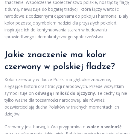
znaczenie. Współczesne społeczeństwo polskie, nosząc tę flagę
z dumą, nawiązuje do bogatej tradycji, która łączy wartości
narodowe z codziennymi dążeniami do pokoju i harmonia. Biały
kolor pozostaje symbolem nadziei dla przyszłych pokoleń,
inspirując ich do kontynuowania starań w budowaniu
sprawiedliwego i demokratycznego społeczeństwa.
Jakie znaczenie ma kolor
czerwony w polskiej fladze?
Kolor czerwony w fladze Polski ma głębokie znaczenie,
sięgające historii oraz tradycji narodowych. Przede wszystkim
symbolizuje on
odwagę
i
miłość do ojczyzny
. Te cechy są nie
tylko ważne dla tożsamości narodowej, ale również
odzwierciedlają ducha Polaków w trudnych momentach ich
dziejów.
Czerwony jest barwą, która przypomina o
walce o wolność
oraz o poświęceniu, jakie wielu Polaków poniosło w imię obrony