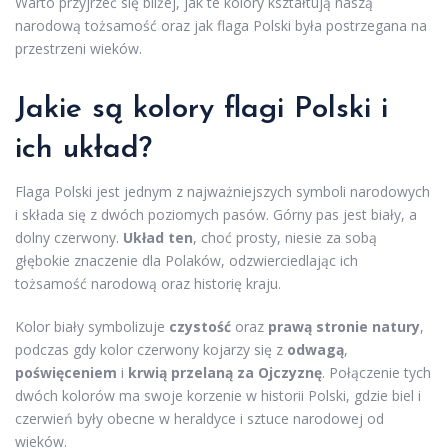
Warto przyjrzeć się bliżej, jak te kolory kształtują naszą
narodową tożsamość oraz jak flaga Polski była postrzegana na
przestrzeni wieków.
Jakie są kolory flagi Polski i
ich układ?
Flaga Polski jest jednym z najważniejszych symboli narodowych
i składa się z dwóch poziomych pasów. Górny pas jest biały, a
dolny czerwony.
Układ ten
, choć prosty, niesie za sobą
głębokie znaczenie dla Polaków, odzwierciedlając ich
tożsamość narodową oraz historię kraju.
Kolor biały symbolizuje
czystość
oraz
prawą stronie natury
,
podczas gdy kolor czerwony kojarzy się z
odwagą
,
poświęceniem
i
krwią przelaną za Ojczyznę
. Połączenie tych
dwóch kolorów ma swoje korzenie w historii Polski, gdzie biel i
czerwień były obecne w heraldyce i sztuce narodowej od
wieków.