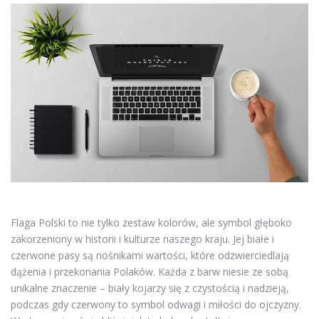
Flaga Polski to nie tylko zestaw kolorów, ale symbol głęboko
zakorzeniony w historii i kulturze naszego kraju. Jej białe i
czerwone pasy są nośnikami wartości, które odzwierciedlają
dążenia i przekonania Polaków. Każda z barw niesie ze sobą
unikalne znaczenie – biały kojarzy się z czystością i nadzieją,
podczas gdy czerwony to symbol odwagi i miłości do ojczyzny.