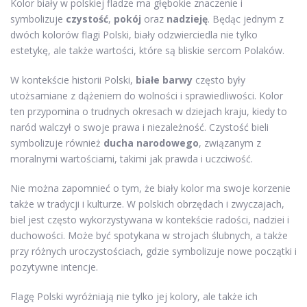
Kolor biały w polskiej fladze ma głębokie znaczenie i
symbolizuje
czystość
,
pokój
oraz
nadzieję
. Będąc jednym z
dwóch kolorów flagi Polski, biały odzwierciedla nie tylko
estetykę, ale także wartości, które są bliskie sercom Polaków.
W kontekście historii Polski,
białe barwy
często były
utożsamiane z dążeniem do wolności i sprawiedliwości. Kolor
ten przypomina o trudnych okresach w dziejach kraju, kiedy to
naród walczył o swoje prawa i niezależność. Czystość bieli
symbolizuje również
ducha narodowego
, związanym z
moralnymi wartościami, takimi jak prawda i uczciwość.
Nie można zapomnieć o tym, że biały kolor ma swoje korzenie
także w tradycji i kulturze. W polskich obrzędach i zwyczajach,
biel jest często wykorzystywana w kontekście radości, nadziei i
duchowości. Może być spotykana w strojach ślubnych, a także
przy różnych uroczystościach, gdzie symbolizuje nowe początki i
pozytywne intencje.
Flagę Polski wyróżniają nie tylko jej kolory, ale także ich