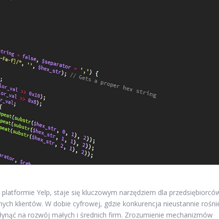
platformie Yelp, staje się kluczowym narzędziem dla przedsiębiorcó
ch klientów. W dobie cyfrowej, gdzie konkurencja nieustannie rośni
ynąć na rozwój małych i średnich firm. Zrozumienie mechanizmów