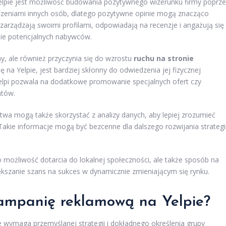
elpie jest możliwość budowania pozytywnego wizerunku firmy poprz
adczeniami innych osób, dlatego pozytywne opinie mogą znacząco
zarządzają swoimi profilami, odpowiadają na recenzje i angażują się
nie potencjalnych nabywców.
y, ale również przyczynia się do wzrostu
ruchu na stronie
mę na Yelpie, jest bardziej skłonny do odwiedzenia jej fizycznej
, Yelpi pozwala na dodatkowe promowanie specjalnych ofert czy
ntów.
stwa mogą także skorzystać z analizy danych, aby lepiej zrozumieć
Takie informacje mogą być bezcenne dla dalszego rozwijania strategi
o możliwość dotarcia do lokalnej społeczności, ale także sposób na
iększanie szans na sukces w dynamicznie zmieniającym się rynku.
kampanię reklamową na Yelpie?
 wymaga przemyślanej strategii i dokładnego określenia grupy