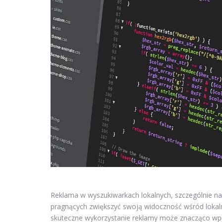
Reklama w wyszukiwarkach lokalnych, szczególnie na 
pragnących zwiększyć swoją widoczność wśród lokalny
skuteczne wykorzystanie reklamy może znacząco wpł