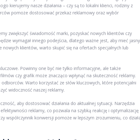
o kierujemy nasze działania – czy są to lokalni klienci, rodziny z
biorców pomoże dostosować przekaz reklamowy oraz wybór
cemy zwiększyć świadomość marki, pozyskać nowych klientów czy
będzie wymagał innego podejścia, dlatego ważne jest, aby mieć jasny
nie nowych klientów, warto skupić się na ofertach specjalnych lub
kluczowe. Powinny one być nie tylko informacyjne, ale także
filmów czy grafik może znacząco wpłynąć na skuteczność reklamy.
 odbiorców. Warto korzystać ze słów kluczowych, które potencjalni
zyć widoczność naszej reklamy.
zność, aby dostosować działania do aktualnej sytuacji. Narzędzia
 efektywności reklamy, co pozwala na szybką reakcję i optymalizację
ęć czy współczynnik konwersji pomoże w lepszym zrozumieniu, co dział