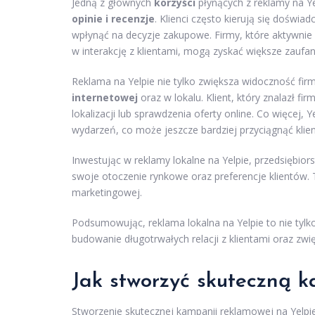
Jedną z głównych
korzyści
płynących z reklamy na Y
opinie i recenzje
. Klienci często kierują się doświ
wpłynąć na decyzje zakupowe. Firmy, które aktywnie 
w interakcję z klientami, mogą zyskać większe zaufa
Reklama na Yelpie nie tylko zwiększa widoczność firm
internetowej
oraz w lokalu. Klient, który znalazł fir
lokalizacji lub sprawdzenia oferty online. Co więcej
wydarzeń, co może jeszcze bardziej przyciągnąć klie
Inwestując w reklamy lokalne na Yelpie, przedsiębior
swoje otoczenie rynkowe oraz preferencje klientów. 
marketingowej.
Podsumowując, reklama lokalna na Yelpie to nie tylk
budowanie długotrwałych relacji z klientami oraz zw
Jak stworzyć skuteczną 
Stworzenie skutecznej kampanii reklamowej na Yelpie