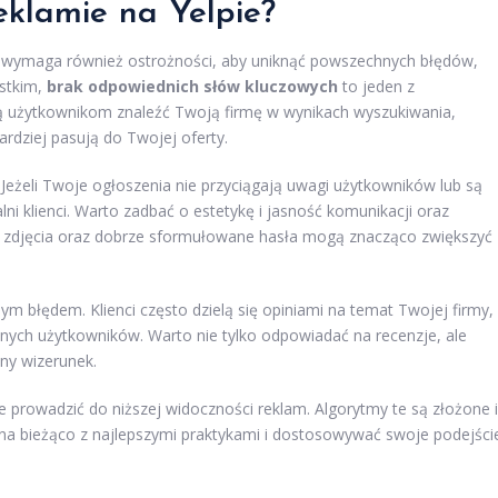
eklamie na Yelpie?
le wymaga również ostrożności, aby uniknąć powszechnych błędów,
ystkim,
brak odpowiednich słów kluczowych
to jeden z
 użytkownikom znaleźć Twoją firmę w wynikach wyszukiwania,
ardziej pasują do Twojej oferty.
. Jeżeli Twoje ogłoszenia nie przyciągają uwagi użytkowników lub są
alni klienci. Warto zadbać o estetykę i jasność komunikacji oraz
ce zdjęcia oraz dobrze sformułowane hasła mogą znacząco zwiększyć
m błędem. Klienci często dzielą się opiniami na temat Twojej firmy,
nych użytkowników. Warto nie tylko odpowiadać na recenzje, ale
ny wizerunek.
prowadzić do niższej widoczności reklam. Algorytmy te są złożone i
ć na bieżąco z najlepszymi praktykami i dostosowywać swoje podejści