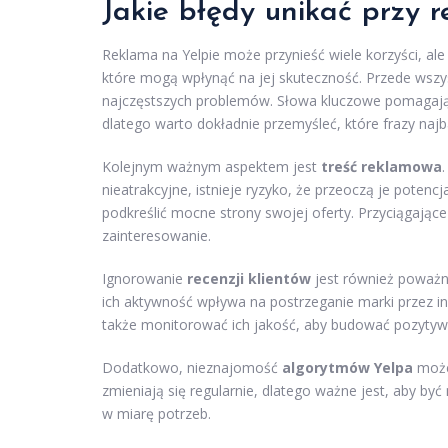
Jakie błędy unikać przy r
Reklama na Yelpie może przynieść wiele korzyści, a
które mogą wpłynąć na jej skuteczność. Przede wsz
najczęstszych problemów. Słowa kluczowe pomagają
dlatego warto dokładnie przemyśleć, które frazy najb
Kolejnym ważnym aspektem jest
treść reklamowa
nieatrakcyjne, istnieje ryzyko, że przeoczą je potencj
podkreślić mocne strony swojej oferty. Przyciągają
zainteresowanie.
Ignorowanie
recenzji klientów
jest również poważny
ich aktywność wpływa na postrzeganie marki przez in
także monitorować ich jakość, aby budować pozytyw
Dodatkowo, nieznajomość
algorytmów Yelpa
może 
zmieniają się regularnie, dlatego ważne jest, aby by
w miarę potrzeb.