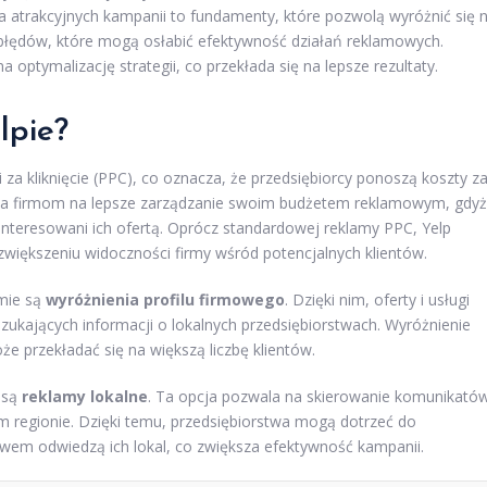
ia atrakcyjnych kampanii to fundamenty, które pozwolą wyróżnić się 
błędów, które mogą osłabić efektywność działań reklamowych.
optymalizację strategii, co przekłada się na lepsze rezultaty.
lpie?
 za kliknięcie (PPC), co oznacza, że przedsiębiorcy ponoszą koszty z
wala firmom na lepsze zarządzanie swoim budżetem reklamowym, gdyż
ainteresowani ich ofertą. Oprócz standardowej reklamy PPC, Yelp
większeniu widoczności firmy wśród potencjalnych klientów.
rmie są
wyróżnienia profilu firmowego
. Dzięki nim, oferty i usługi
szukających informacji o lokalnych przedsiębiorstwach. Wyróżnienie
że przekładać się na większą liczbę klientów.
 są
reklamy lokalne
. Ta opcja pozwala na skierowanie komunikató
 regionie. Dzięki temu, przedsiębiorstwa mogą dotrzeć do
em odwiedzą ich lokal, co zwiększa efektywność kampanii.