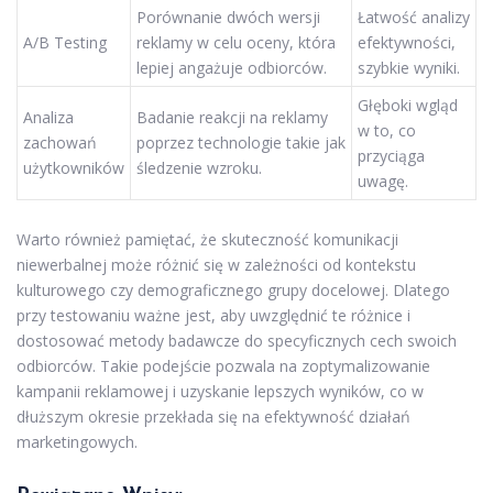
Porównanie dwóch wersji
Łatwość analizy
A/B Testing
reklamy w celu oceny, która
efektywności,
lepiej angażuje odbiorców.
szybkie wyniki.
Głęboki wgląd
Analiza
Badanie reakcji na reklamy
w to, co
zachowań
poprzez technologie takie jak
przyciąga
użytkowników
śledzenie wzroku.
uwagę.
Warto również pamiętać, że skuteczność komunikacji
niewerbalnej może różnić się w zależności od kontekstu
kulturowego czy demograficznego grupy docelowej. Dlatego
przy testowaniu ważne jest, aby uwzględnić te różnice i
dostosować metody badawcze do specyficznych cech swoich
odbiorców. Takie podejście pozwala na zoptymalizowanie
kampanii reklamowej i uzyskanie lepszych wyników, co w
dłuższym okresie przekłada się na efektywność działań
marketingowych.