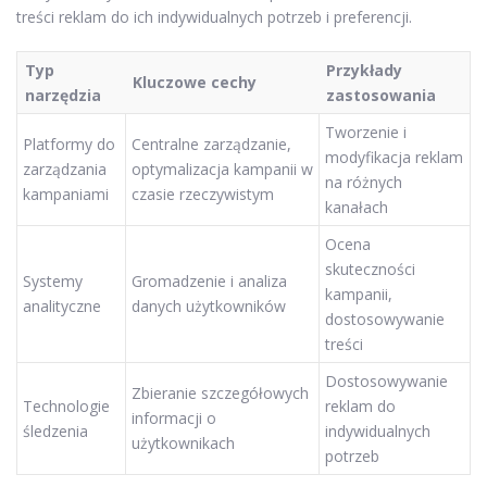
treści reklam do ich indywidualnych potrzeb i preferencji.
Typ
Przykłady
Kluczowe cechy
narzędzia
zastosowania
Tworzenie i
Platformy do
Centralne zarządzanie,
modyfikacja reklam
zarządzania
optymalizacja kampanii w
na różnych
kampaniami
czasie rzeczywistym
kanałach
Ocena
skuteczności
Systemy
Gromadzenie i analiza
kampanii,
analityczne
danych użytkowników
dostosowywanie
treści
Dostosowywanie
Zbieranie szczegółowych
Technologie
reklam do
informacji o
śledzenia
indywidualnych
użytkownikach
potrzeb