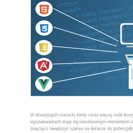
W dzisiejszych czasach, kiedy coraz więcej osób ko
wyszukiwarkach staje się nieodzownym elementem s
znacząco zwiększyć szanse na dotarcie do potencjal