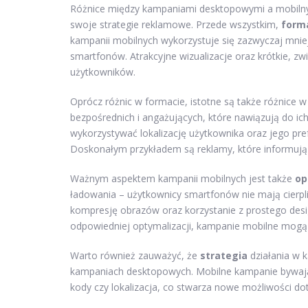
Różnice między kampaniami desktopowymi a mobilnym
swoje strategie reklamowe. Przede wszystkim,
form
kampanii mobilnych wykorzystuje się zazwyczaj mniej
smartfonów. Atrakcyjne wizualizacje oraz krótkie, z
użytkowników.
Oprócz różnic w formacie, istotne są także różnice 
bezpośrednich i angażujących, które nawiązują do i
wykorzystywać lokalizację użytkownika oraz jego pr
Doskonałym przykładem są reklamy, które informują 
Ważnym aspektem kampanii mobilnych jest także
op
ładowania – użytkownicy smartfonów nie mają cierpli
kompresję obrazów oraz korzystanie z prostego desig
odpowiedniej optymalizacji, kampanie mobilne mogą
Warto również zauważyć, że
strategia
działania w 
kampaniach desktopowych. Mobilne kampanie bywają c
kody czy lokalizacja, co stwarza nowe możliwości do