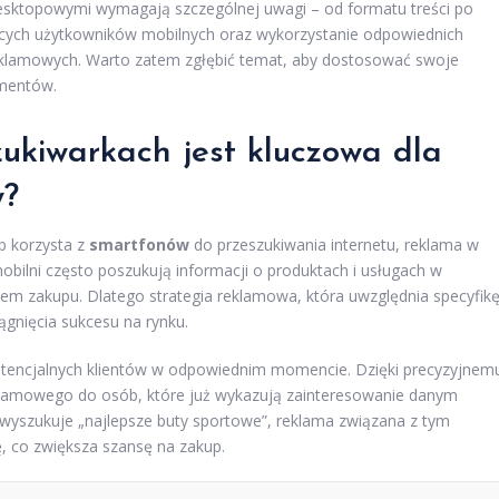
esktopowymi wymagają szczególnej uwagi – od formatu treści po
zących użytkowników mobilnych oraz wykorzystanie odpowiednich
 reklamowych. Warto zatem zgłębić temat, aby dostosować swoje
mentów.
ukiwarkach jest kluczowa dla
w?
ób korzysta z
smartfonów
do przeszukiwania internetu, reklama w
bilni często poszukują informacji o produktach i usługach w
iem zakupu. Dlatego strategia reklamowa, która uwzględnia specyfik
gnięcia sukcesu na rynku.
otencjalnych klientów w odpowiednim momencie. Dzięki precyzyjnem
eklamowego do osób, które już wykazują zainteresowanie danym
wyszukuje „najlepsze buty sportowe”, reklama związana z tym
, co zwiększa szansę na zakup.