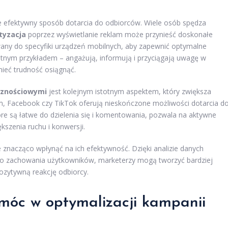
le efektywny sposób dotarcia do odbiorców. Wiele osób spędza
yzacja
poprzez wyświetlanie reklam może przynieść doskonałe
wany do specyfiki urządzeń mobilnych, aby zapewnić optymalne
tnym przykładem – angażują, informują i przyciągają uwagę w
ieć trudność osiągnąć.
cznościowymi
jest kolejnym istotnym aspektem, który zwiększa
am, Facebook czy TikTok oferują nieskończone możliwości dotarcia d
óre są łatwe do dzielenia się i komentowania, pozwala na aktywne
szenia ruchu i konwersji.
znacząco wpłynąć na ich efektywność. Dzięki analizie danych
go zachowania użytkowników, marketerzy mogą tworzyć bardziej
ozytywną reakcję odbiorcy.
móc w optymalizacji kampanii