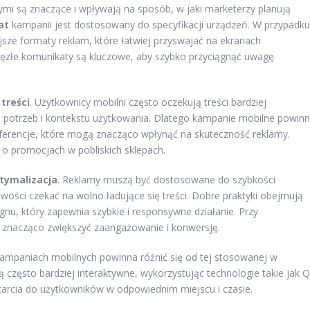
i są znaczące i wpływają na sposób, w jaki marketerzy planują
at
kampanii jest dostosowany do specyfikacji urządzeń. W przypadku
sze formaty reklam, które łatwiej przyswajać na ekranach
więzłe komunikaty są kluczowe, aby szybko przyciągnąć uwagę
w
treści
. Użytkownicy mobilni często oczekują treści bardziej
ch potrzeb i kontekstu użytkowania. Dlatego kampanie mobilne powin
eferencje, które mogą znacząco wpłynąć na skuteczność reklamy.
o promocjach w pobliskich sklepach.
tymalizacja
. Reklamy muszą być dostosowane do szybkości
wości czekać na wolno ładujące się treści. Dobre praktyki obejmują
nu, który zapewnia szybkie i responsywne działanie. Przy
 znacząco zwiększyć zaangażowanie i konwersję.
kampaniach mobilnych powinna różnić się od tej stosowanej w
zęsto bardziej interaktywne, wykorzystując technologie takie jak 
tarcia do użytkowników w odpowiednim miejscu i czasie.