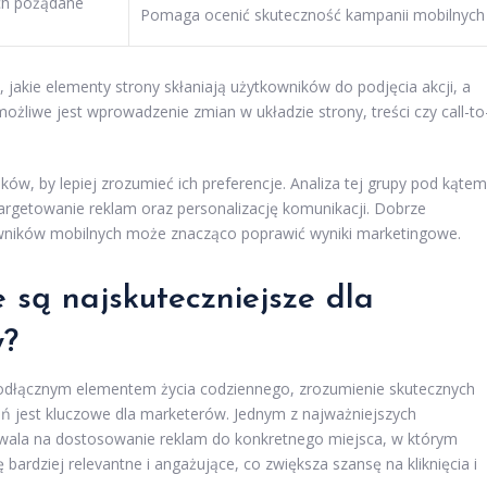
ch pożądane
Pomaga ocenić skuteczność kampanii mobilnych
 jakie elementy strony skłaniają użytkowników do podjęcia akcji, a
ożliwe jest wprowadzenie zmian w układzie strony, treści czy call-to
w, by lepiej zrozumieć ich preferencje. Analiza tej grupy pod kątem
e targetowanie reklam oraz personalizację komunikacji. Dobrze
wników mobilnych może znacząco poprawić wyniki marketingowe.
 są najskuteczniejsze dla
w?
nieodłącznym elementem życia codziennego, zrozumienie skutecznych
eń jest kluczowe dla marketerów. Jednym z najważniejszych
zwala na dostosowanie reklam do konkretnego miejsca, w którym
 bardziej relevantne i angażujące, co zwiększa szansę na kliknięcia i