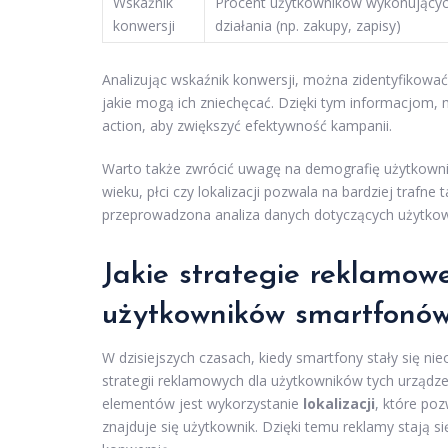
Wskaźnik
Procent użytkowników wykonujący
konwersji
działania (np. zakupy, zapisy)
Analizując wskaźnik konwersji, można zidentyfikować,
jakie mogą ich zniechęcać. Dzięki tym informacjom, m
action, aby zwiększyć efektywność kampanii.
Warto także zwrócić uwagę na demografię użytkownikó
wieku, płci czy lokalizacji pozwala na bardziej trafn
przeprowadzona analiza danych dotyczących użytko
Jakie strategie reklamowe
użytkowników smartfonó
W dzisiejszych czasach, kiedy smartfony stały się 
strategii reklamowych dla użytkowników tych urządz
elementów jest wykorzystanie
lokalizacji
, które po
znajduje się użytkownik. Dzięki temu reklamy stają się