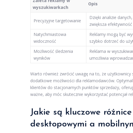
Zaleta reklamy w
Opis
wyszukiwarkach
Dzięki analizie danyc
Precyzyjne targetowanie
zwiększa efektywność 
Natychmiastowa
Reklamy mogą być wyś
widoczność
szybko dotrzeć do uż
Możliwość śledzenia
Reklama w wyszukiwar
wyników
umożliwia wprowadzani
Warto również zwrócić uwagę na to, że użytkownicy 
dodatkowe możliwości dla reklamodawców. Optymaliz
klientów do stacjonarnych punktów sprzedaży, oferują
ważne, aby móc skutecznie wykorzystać potencjał r
Jakie są kluczowe różni
desktopowymi a mobilny