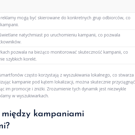
h, reklamy mogą być skierowane do konkretnych grup odbiorców, co
kampanii.
wietlane natychmiast po uruchomieniu kampanii, co pozwala
ytkowników.
kach pozwala na bieżąco monitorować skuteczność kampanii, co
e szybkich korekt.
smartfonów często korzystają z wyszukiwania lokalnego, co stwarza
ując kampanie pod kątem lokalizacji, można skutecznie przyciągnąć
c im promocje i zniżki. Zrozumienie tych dynamik jest niezwykle
eklamy w wyszukiwarkach.
ce między kampaniami
mi?