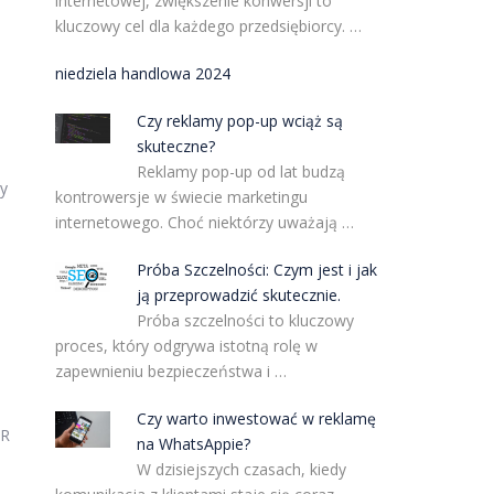
internetowej, zwiększenie konwersji to
kluczowy cel dla każdego przedsiębiorcy. …
niedziela handlowa 2024
Czy reklamy pop-up wciąż są
skuteczne?
Reklamy pop-up od lat budzą
ny
kontrowersje w świecie marketingu
internetowego. Choć niektórzy uważają …
Próba Szczelności: Czym jest i jak
ją przeprowadzić skutecznie.
Próba szczelności to kluczowy
proces, który odgrywa istotną rolę w
zapewnieniu bezpieczeństwa i …
Czy warto inwestować w reklamę
QR
na WhatsAppie?
W dzisiejszych czasach, kiedy