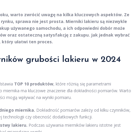
 roku, warto zwrócić uwagę na kilka kluczowych aspektów. Ze
ynku, sprawa nie jest prosta. Mierniki lakieru są niezwykle
zakup używanego samochodu, a ich odpowiedni dobór może
ów oraz ostateczną satysfakcję z zakupu. Jak jednak wybrać
który ułatwi ten proces.
ników grubości lakieru w 2024
edstawia
TOP 10 produktów
, które różnią się parametrami
o miernika ma kluczowe znaczenie dla dokładności pomiarów. Warto
wości mogą wpływać na wyniki pomiaru.
dniego miernika.
Dokładność pomiarów zależy od kilku czynników,
j technologii czy obecność dodatkowych funkcji.
twy lakieru.
Podczas używania mierników lakieru istotne jest
kać miarodajne wyniki.