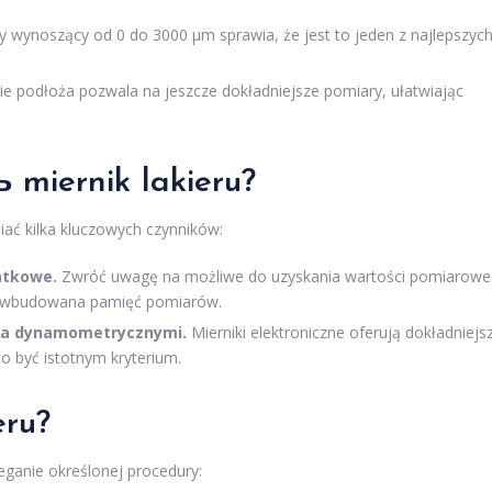
wynoszący od 0 do 3000 µm sprawia, że jest to jeden z najlepszyc
podłoża pozwala na jeszcze dokładniejsze pomiary, ułatwiając
miernik lakieru?
ać kilka kluczowych czynników:
atkowe.
Zwróć uwagę na możliwe do uzyskania wartości pomiarowe
zy wbudowana pamięć pomiarów.
i a dynamometrycznymi.
Mierniki elektroniczne oferują dokładniejs
o być istotnym kryterium.
eru?
eganie określonej procedury: