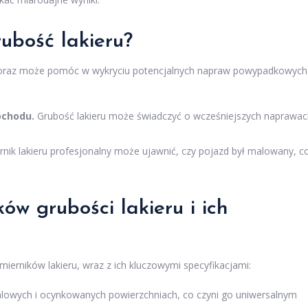
ubość lakieru?
u oraz może pomóc w wykryciu potencjalnych napraw powypadkowych
ochodu.
Grubość lakieru może świadczyć o wcześniejszych naprawac
nik lakieru profesjonalny może ujawnić, czy pojazd był malowany, c
w grubości lakieru i ich
ierników lakieru, wraz z ich kluczowymi specyfikacjami:
lowych i ocynkowanych powierzchniach, co czyni go uniwersalnym