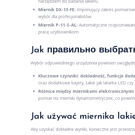
narzędziem do badania lakieru.
Miernik DX-13-FE:
Imponujący zakres pomiarowy 
wybór dla profesjonalistów.
Miernik P-11-S-AL:
Automatyczne rozpoznawanie 
pracę użytkownikom.
Jak правильно выбрать 
Wybór odpowiedniego urządzenia powinien uwzględni
Kluczowe czynniki: dokładność, funkcje dod
oraz dodatkowe bajery, takie jak latarka LED c
Różnice między miernikami elektronicznym
pomiar niż mierniki dynamometryczne, co powinn
Jak używać miernika laki
Aby uzyskać dokładne wyniki, konieczne jest przestrz