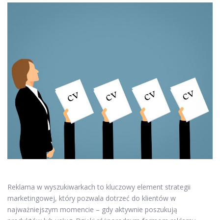
Reklama w wyszukiwarkach to kluczowy element strategii
marketingowej, który pozwala dotrzeć do klientów w
najważniejszym momencie – gdy aktywnie poszukują